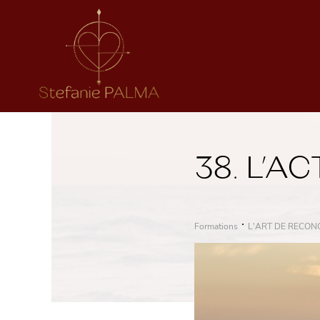
38. L’A
Formations
L'ART DE RECON