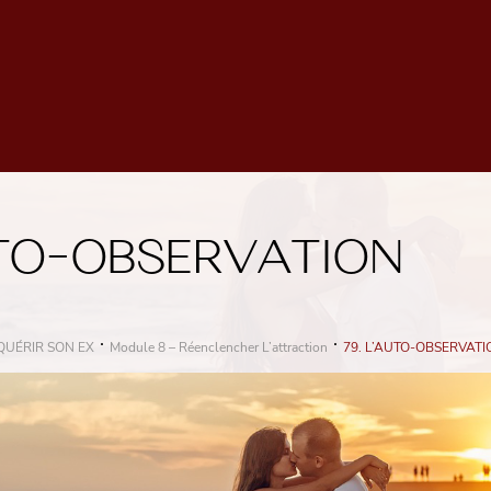
UTO-OBSERVATION
QUÉRIR SON EX
Module 8 – Réenclencher L’attraction
79. L’AUTO-OBSERVATI