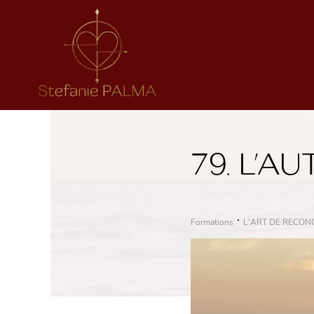
79. L’A
Formations
L'ART DE RECON