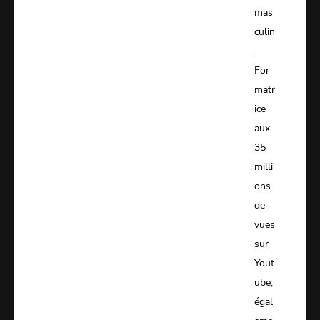
mas
culin
.
For
matr
ice
aux
35
milli
ons
de
vues
sur
Yout
ube,
égal