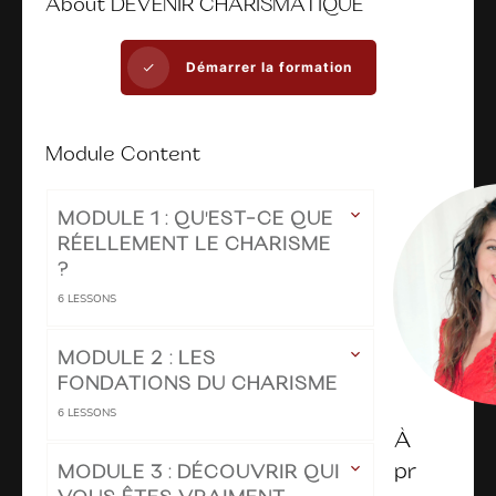
About
DEVENIR CHARISMATIQUE
Démarrer la formation
Module Content
MODULE 1 : QU'EST-CE QUE
RÉELLEMENT LE CHARISME
?
6
LESSONS
MODULE 2 : LES
FONDATIONS DU CHARISME
6
LESSONS
À
pr
MODULE 3 : DÉCOUVRIR QUI