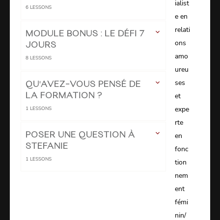
ialist
6
LESSONS
e en
relati
MODULE BONUS : LE DÉFI 7
ons
JOURS
amo
8
LESSONS
ureu
ses
QU'AVEZ-VOUS PENSÉ DE
et
LA FORMATION ?
expe
1
LESSONS
rte
POSER UNE QUESTION À
en
STEFANIE
fonc
1
LESSONS
tion
nem
ent
fémi
nin/