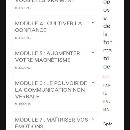
VOUS ÊTES VRAIMENT
op
8
LESSONS
os
e
MODULE 4 : CULTIVER LA
de
CONFIANCE
la
6
LESSONS
for
ma
MODULE 5 : AUGMENTER
tri
VOTRE MAGNÉTISME
ce
5
LESSONS
STE
MODULE 6 : LE POUVOIR DE
FAN
LA COMMUNICATION NON-
IE
VERBALE
PAL
5
LESSONS
MA
MODULE 7 : MAÎTRISER VOS
Spéc
ÉMOTIONS