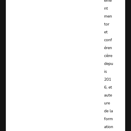
eme
nt
men
tor
et
conf
éren
cière
depu
is
201
6, et
aute
ure
de la
form
ation