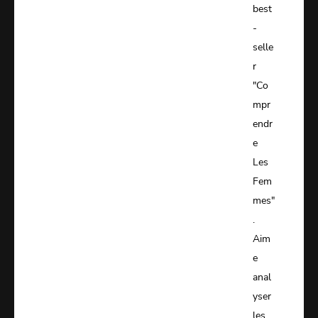
best
-
selle
r
"Co
mpr
endr
e
Les
Fem
mes"
.
Aim
e
anal
yser
les