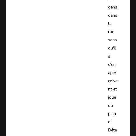
gens
dans
la
rue
sans
qu'il
s
s'en
aper
çoive
nt et
joue
du
pian
o.
Déte