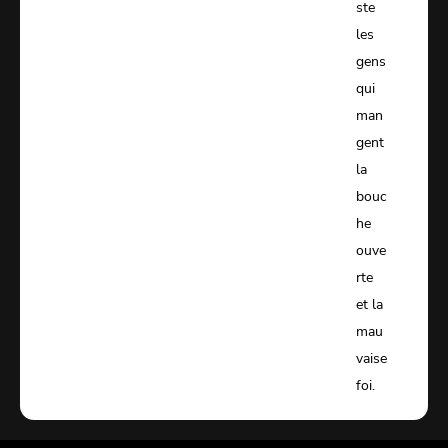
ste
les
gens
qui
man
gent
la
bouc
he
ouve
rte
et la
mau
vaise
foi.