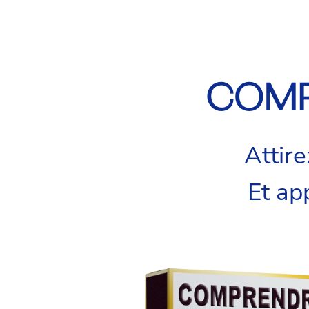
COMP
Attir
Et ap