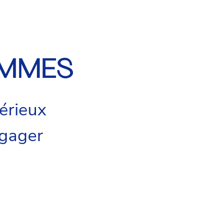
OMMES
érieux
ngager