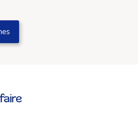
mes
aire