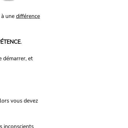
s à une
différence
ÉTENCE
.
e démarrer, et
alors vous devez
s inconscients