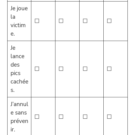
Je joue
la
☐
☐
☐
☐
victim
e.
Je
lance
des
☐
☐
☐
☐
pics
cachée
s.
J’annul
e sans
☐
☐
☐
☐
préven
ir.