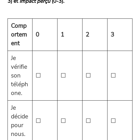
3) et
Impact perçu
(0-3).
Comp
ortem
0
1
2
3
ent
Je
vérifie
son
☐
☐
☐
☐
téléph
one.
Je
décide
☐
☐
☐
☐
pour
nous.