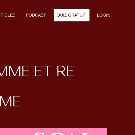
TICLES
PODCAST
QUIZ GRATUIT
LOGIN
MME ET RE
MME